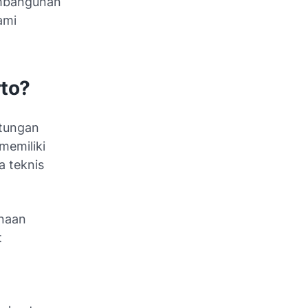
embangunan
ami
rto?
ntungan
memiliki
a teknis
anaan
t