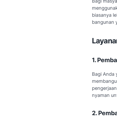
Bagi masy
menggunakan
biasanya l
bangunan y
Layana
1. Pemb
Bagi Anda 
membangun 
pengerjaan 
nyaman unt
2. Pemb