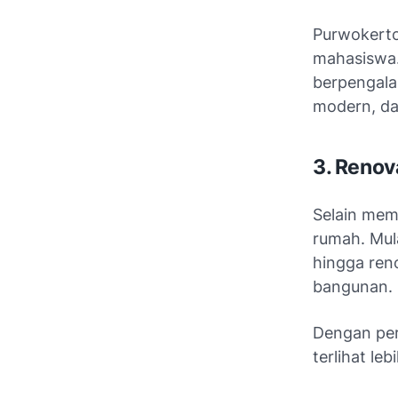
Purwokerto
mahasiswa.
berpengala
modern, dan
3. Reno
Selain mem
rumah. Mul
hingga ren
bangunan.
Dengan per
terlihat le