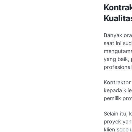
Kontra
Kualita
Banyak ora
saat ini s
mengutamak
yang baik,
profesional
Kontraktor
kepada kli
pemilik pr
Selain itu,
proyek yang
klien sebe