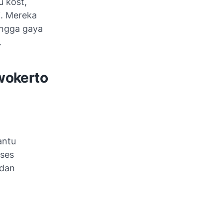
 kost,
i. Mereka
ingga gaya
.
wokerto
antu
oses
 dan