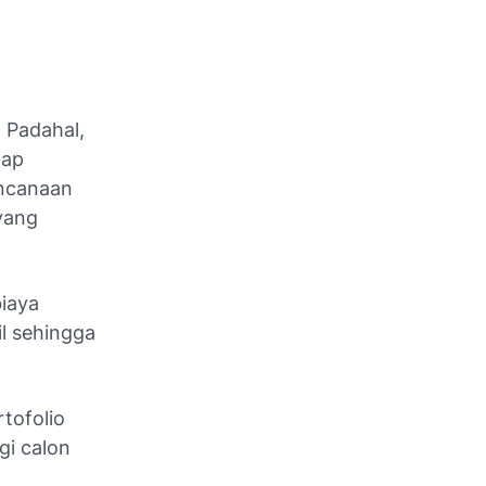
 Padahal,
tap
encanaan
yang
biaya
il sehingga
tofolio
gi calon