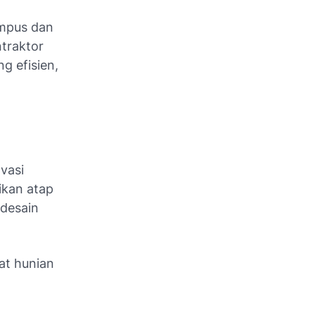
ampus dan
ntraktor
 efisien,
vasi
ikan atap
 desain
at hunian