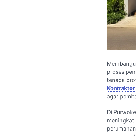
Membangun 
proses pem
tenaga prof
Kontraktor
agar pemba
Di Purwoke
meningkat.
perumahan,