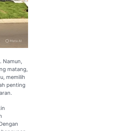
. Namun,
ng matang,
tu, memilih
ah penting
aran.
in
n
 Dengan