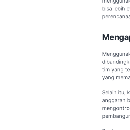
menggunaka
bisa lebih
perencanaa
Mengap
Menggunaka
dibandingk
tim yang te
yang memah
Selain itu
anggaran b
mengontrol 
pembanguna