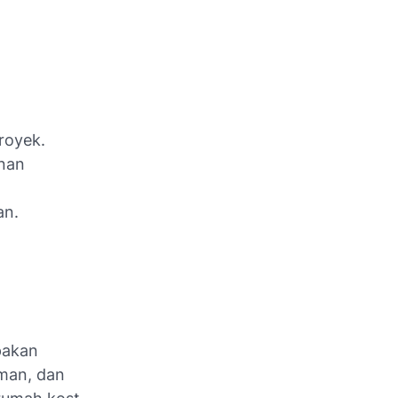
royek.
unan
an.
akan
man, dan