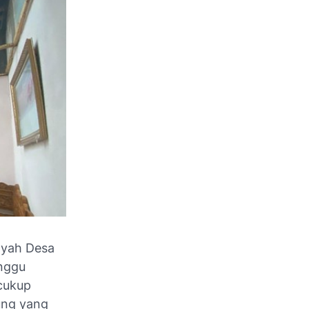
ayah Desa
nggu
cukup
iung yang