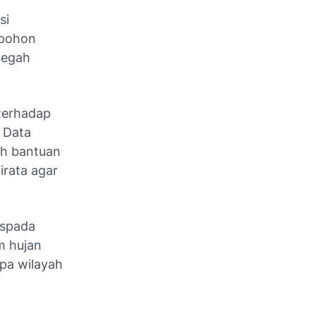
si
 pohon
cegah
terhadap
 Data
ah bantuan
irata agar
aspada
m hujan
apa wilayah