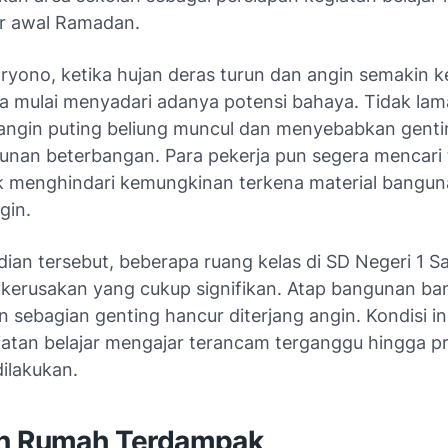
bur awal Ramadan.
ryono, ketika hujan deras turun dan angin semakin 
ja mulai menyadari adanya potensi bahaya. Tidak lam
angin puting beliung muncul dan menyebabkan genti
unan beterbangan. Para pekerja pun segera mencari
 menghindari kemungkinan terkena material bangu
gin.
dian tersebut, beberapa ruang kelas di SD Negeri 1 S
kerusakan yang cukup signifikan. Atap bangunan ba
n sebagian genting hancur diterjang angin. Kondisi 
iatan belajar mengajar terancam terganggu hingga p
ilakukan.
n Rumah Terdampak