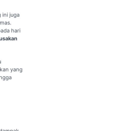
ini juga
umas.
pada hari
rusakan
u
akan yang
ingga
rdampak.