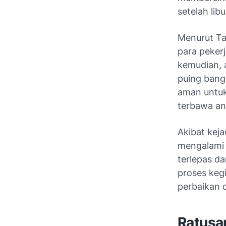
setelah li
Menurut Ta
para peker
kemudian, 
puing bang
aman untuk
terbawa an
Akibat keja
mengalami 
terlepas da
proses keg
perbaikan d
Ratusa