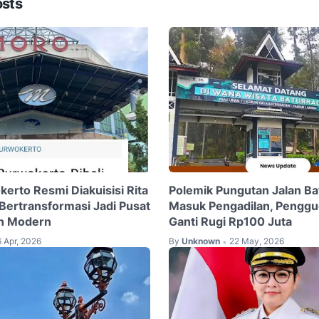
osts
erto Resmi Diakuisisi Rita
Polemik Pungutan Jalan B
 Bertransformasi Jadi Pusat
Masuk Pengadilan, Penggu
an Modern
Ganti Rugi Rp100 Juta
6 Apr, 2026
By
Unknown
22 May, 2026
•