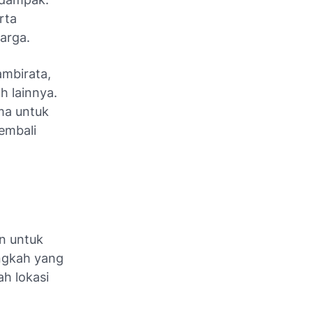
rta
arga.
ambirata,
h lainnya.
ma untuk
embali
n untuk
angkah yang
ah lokasi