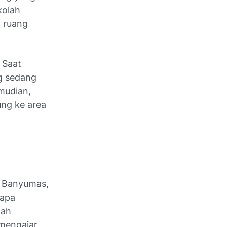
kolah
 ruang
. Saat
ng sedang
mudian,
ung ke area
n Banyumas,
rapa
gah
 mengajar