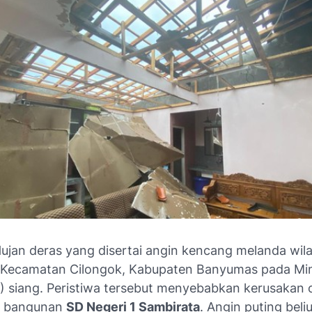
ujan deras yang disertai angin kencang melanda wil
 Kecamatan Cilongok, Kabupaten Banyumas pada Mi
) siang. Peristiwa tersebut menyebabkan kerusakan 
a bangunan
SD Negeri 1 Sambirata
. Angin puting bel