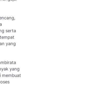
kencang,
a
ng serta
 tempat
nan yang
ambirata
nyak yang
ini membuat
roses