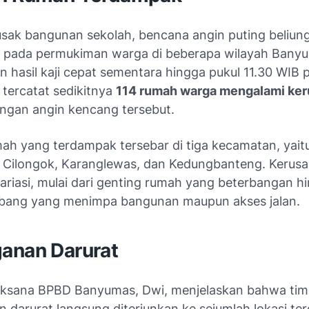
usak bangunan sekolah, bencana angin puting beliung 
pada permukiman warga di beberapa wilayah Bany
 hasil kaji cepat sementara hingga pukul 11.30 WIB 
 tercatat sedikitnya
114 rumah warga mengalami ke
angan angin kencang tersebut.
h yang terdampak tersebar di tiga kecamatan, yait
Cilongok, Karanglewas, dan Kedungbanteng. Kerus
variasi, mulai dari genting rumah yang beterbangan h
bang yang menimpa bangunan maupun akses jalan.
anan Darurat
aksana BPBD Banyumas, Dwi, menjelaskan bahwa tim
 darurat langsung diterjunkan ke sejumlah lokasi te