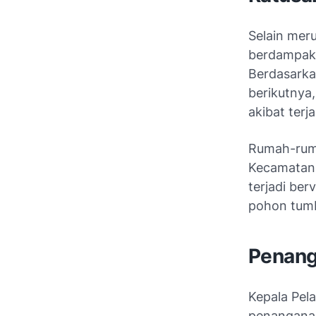
Selain mer
berdampak 
Berdasarkan
berikutnya,
akibat terj
Rumah-ruma
Kecamatan 
terjadi ber
pohon tum
Penang
Kepala Pel
penanganan