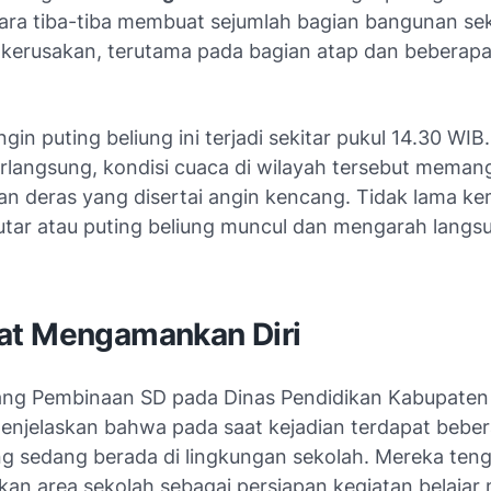
ara tiba-tiba membuat sejumlah bagian bangunan se
kerusakan, terutama pada bagian atap dan beberapa
ngin puting beliung ini terjadi sekitar pukul 14.30 WIB
erlangsung, kondisi cuaca di wilayah tersebut mema
jan deras yang disertai angin kencang. Tidak lama ke
utar atau puting beliung muncul dan mengarah langs
t Mengamankan Diri
ang Pembinaan SD pada Dinas Pendidikan Kabupate
enjelaskan bahwa pada saat kejadian terdapat bebe
ng sedang berada di lingkungan sekolah. Mereka ten
an area sekolah sebagai persiapan kegiatan belajar