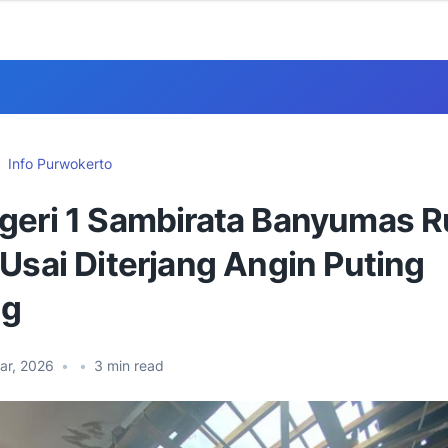
Info Purwokerto
geri 1 Sambirata Banyumas 
Usai Diterjang Angin Puting
ng
ar, 2026
•
•
3
min read