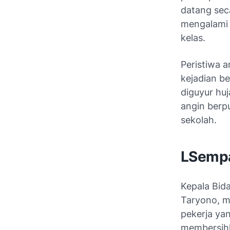
datang sec
mengalami 
kelas.
Peristiwa a
kejadian b
diguyur hu
angin berp
sekolah.
LSempa
Kepala Bid
Taryono, m
pekerja ya
membersihk