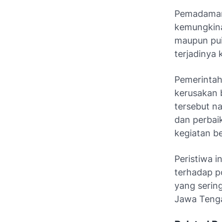
Pemadaman 
kemungkinan
maupun pui
terjadinya
Pemerintah
kerusakan 
tersebut n
dan perbai
kegiatan be
Peristiwa 
terhadap p
yang sering
Jawa Teng