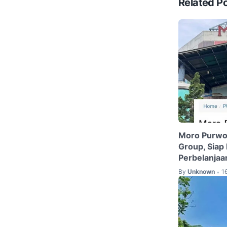
Related P
Moro Purwok
Group, Siap
Perbelanja
By
Unknown
1
•