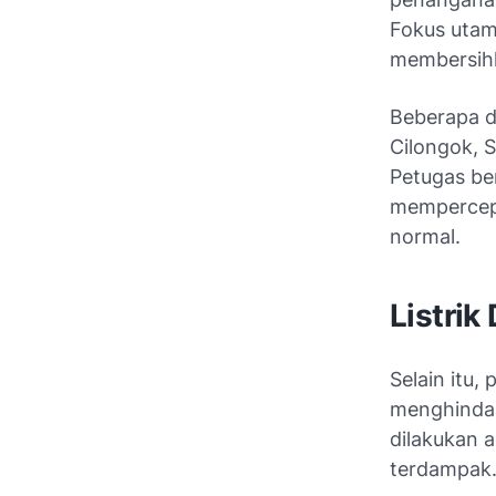
Fokus utam
membersihk
Beberapa d
Cilongok, S
Petugas be
mempercepa
normal.
Listri
Selain itu
menghindar
dilakukan a
terdampak